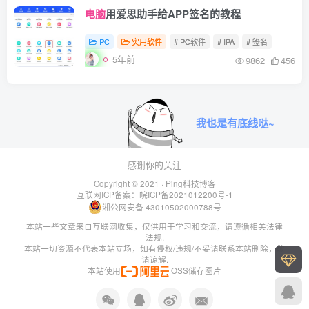
电脑
用爱思助手给APP签名的教程
PC
实用软件
# PC软件
# IPA
# 签名
5年前
9862
456
我也是有底线哒~
感谢你的关注
Copyright © 2021 ·
Ping科技博客
互联网ICP备案：
皖ICP备2021012200号-1
湘公网安备 43010502000788号
本站一些文章来自互联网收集，仅供用于学习和交流，请遵循相关法律
法规.
本站一切资源不代表本站立场，如有侵权/违规/不妥请联系本站删除，敬
请谅解.
本站使用
OSS储存图片