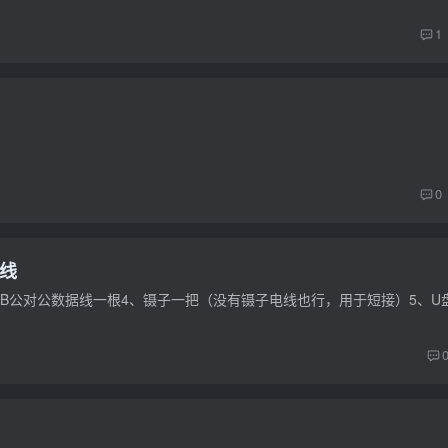
1
0
L线