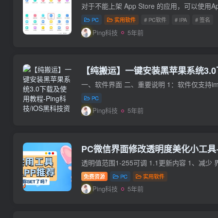
PC
实用软件
# PC软件
# IPA
# 签名
Ping科技
5年前
【纯搬运】一键安装黑苹果系统3.
PC
Ping科技
5年前
PC微信界面修改透明度美化小工具+
免费资源
PC
实用软件
Ping科技
5年前