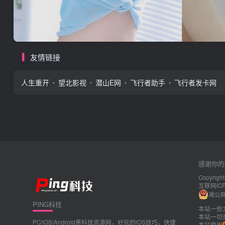
友情链接
人生重开
望北影视
潜山E网
飞行者助手
飞行者发卡网
感谢你的
Copyright
互联网IC
湘公网安
PING科技
本站一些
本站一切
PC/iOS/Android黑科技资源网，好玩的iOS技巧，快捷
本站使用