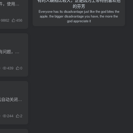
对于不能上架 App Store 的应用，可以使用Apple ID 签名后正常安装到设备。准备好 Apple ID 以及需要签名的 IPA 文件，使用爱思助手就可以快速完成签名。使用方法：首先去爱思助手官网下载最新...
的芬芳
Everyone has its disadvantage just like the god bites the
apple. the bigger disadvantage you have, the more the
9862
456
god appreciate it
一、软件界面 二、重要说明 1：软件仅支持img格式镜像！！且无需U盘2：软件仅在原版win10上进行过测试，运行没有问题，无法确定在其他系统能否正常运行！！！ 三、EFI下载 ...
0
439
0
透明值范围1-255可调 1.1更新内容 1、减少 界面UI大小、默认位置，为开机自启做界面优化臃肿；2、增加 修改成功后自动关闭软件 功能(为开机需要自启用户做的优化，不用再关注软件关闭的操...
0
244
2