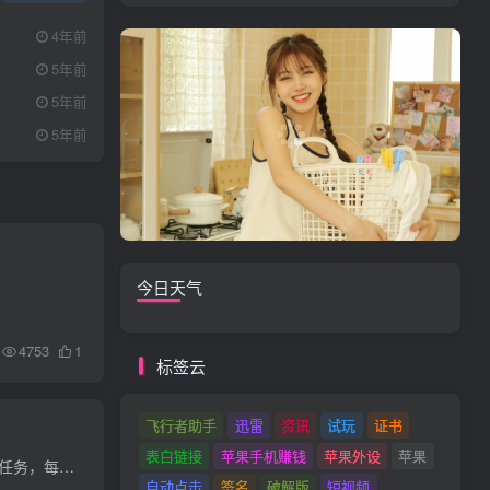
4年前
5年前
5年前
5年前
00:00
0:00
今日天气
4753
1
标签云
飞行者助手
迅雷
资讯
试玩
证书
表白链接
苹果手机赚钱
苹果外设
苹果
今天小编给大家推荐一款真实好用的赚钱APP，Ta是一款仅苹果用户可以使用的的APP，主要是由APP提供的试玩下载任务，每个任务大概能赚1.5至3元，在同类APP中单价基本上是最高的，而且每天的任务量...
自动点击
签名
破解版
短视频