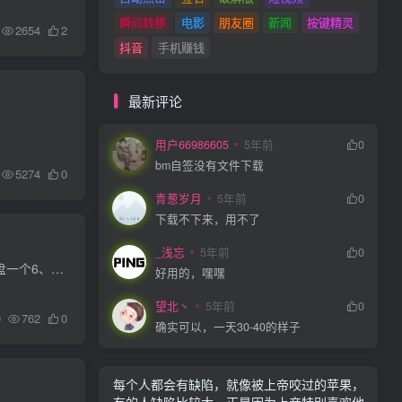
瞬间转移
电影
朋友圈
新闻
按键精灵
2654
2
抖音
手机赚钱
最新评论
用户66986605
5年前
0
bm自签没有文件下载
5274
0
青葱岁月
5年前
0
下载不下来，用不了
_浅忘
5年前
0
准备材料：1、玩客云一台2、电脑一台3、USB公对公数据线一根4、镊子一把（没有镊子电线也行，用于短接）5、U盘一个6、工具包（Aml Burn Tool、Win32DiskImager、FinalShell、首选底包.img、Armb...
好用的，嘿嘿
望北丶
5年前
0
0
762
0
确实可以，一天30-40的样子
每个人都会有缺陷，就像被上帝咬过的苹果，
有的人缺陷比较大，正是因为上帝特别喜欢他